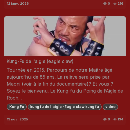
12 janv. 2026
0
216
Kung-Fu de l'aigle (eagle claw).
Tournée en 2015. Parcours de notre Maître âgé
aujourd'hui de 85 ans. La relève sera prise par
Maoni (voir à la fin du documentaire)? Et vous ?
Soyez le bienvenu. Le Kung-fu du Poing de l’Aigle de
Roch...
Kung Fu
kung fu de l'aigle -Eagle claw kung fu
video
13 nov. 2025
0
134