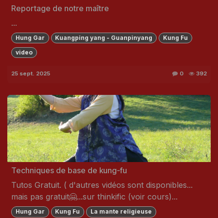
Reportage de notre maître
...
Hung Gar
Kuangping yang - Guanpinyang
Kung Fu
video
25 sept. 2025
0
392
Techniques de base de kung-fu
Tutos Gratuit. ( d'autres vidéos sont disponibles...
mais pas gratuit🤗...sur thinkific (voir cours)...
Hung Gar
Kung Fu
La mante religieuse