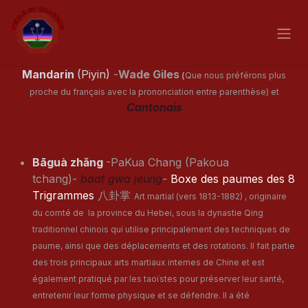
Se rendre au contenu
Mandarin
(Piyin)
-
Wade Giles
(
Que nous préférons plus
proche du français avec la prononciation entre parenthèse)
et
Cantonais
Bāguà zhǎng
-PaKua Chang (Pakoua
tchang)-
baat gwa jeung
-
Boxe des paumes des 8
Trigrammes
八卦掌
Art martial (vers 1813-1882) , originaire
du comté de la province du Hebei, sous la dynastie Qing
traditionnel chinois qui utilise principalement des techniques de
paume, ainsi que des déplacements et des rotations. Il fait partie
des trois principaux arts martiaux internes de Chine et est
également pratiqué par les taoïstes pour préserver leur santé,
entretenir leur forme physique et se défendre. Il a été