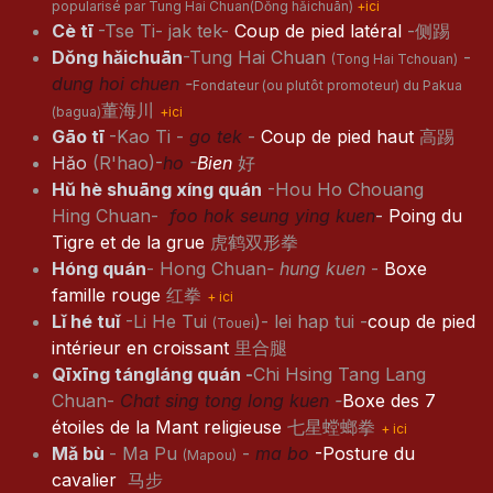
popularisé par Tung Hai Chuan(Dǒng hǎichuān)
+ici
Cè tī
-Tse Ti- jak tek-
Coup de pied latéral
-侧踢
Dǒng hǎichuān
-Tung Hai Chuan
-
(Tong Hai Tchouan)
dung hoi chuen
-
Fondateur (ou plutôt promoteur) du Pakua
董海川
(bagua)
+ici
Gāo tī
-Kao Ti -
go tek
-
Coup de pied haut
高踢
Hǎo
(R'hao)-
ho
-
Bien
好
Hǔ hè shuāng xíng quán
-Hou Ho Chouang
Hing Chuan-
foo hok seung ying kuen
-
Poing du
Tigre et de la grue
​​虎鹤双形拳
Hóng quán
- Hong Chuan
- hung kuen
-
Boxe
famille rouge
​​红拳
+ ici
Lǐ hé tuǐ
-Li He Tui
)- lei hap tui -
coup de pied
(Touei
intérieur en croissant
里合腿
Qīxīng tángláng quán
-
Chi Hsing Tang Lang
Chuan-
Chat sing tong long kuen
-
Boxe des 7
étoiles de la Mant religieuse
七星螳螂拳
+ ici
Mǎ bù
- Ma Pu
-
ma bo
-Posture du
(Mapou)
cavalier
马步