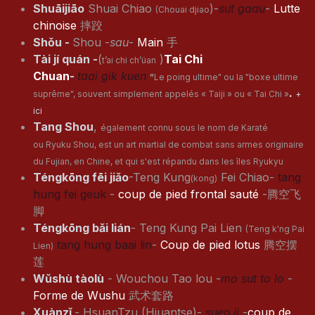
Shuāijiāo
Shuai Chiao
)-
sut gaau
-
Lutte
(Chouai djiao
chinoise
摔跤
Shǒu -
Shou -
sau
-
Main
手
Tài jí quán -
(
)
Tai Chi
t’ai chi ch’üan
Chuan
-
taai gik kuen
"
Le poing ultime" ou la "boxe ultime
.
suprême", souvent simplement appelés « Taiji » ou « Tai Chi »
+
ici
Tang Shou
,
également connu sous le nom de Karaté
ou
Ryuku Shou, est un art martial de combat sans armes originaire
du Fujian, en Chine, et qui s'est répandu dans les îles Ryukyu
Téngkōng fēi jiǎo
-Teng Kung
Fei Chiao-
tang
(kong)
hung fei geuk
-
coup de pied frontal sauté
-腾空飞
脚
Téngkōng bǎi lián
- Teng Kung Pai Lien
(Teng k'ng Pai
tang hung baai lin
-
Coup de pied lotus
腾空摆
Lien)
莲
Wǔshù tàolù
- Wouchou Tao lou -
mo sut to lo
-
Forme de Wushu
武术套路
Xuànzǐ
- HsuanTzu (Hiuantse)-
suen ji
-
coup de