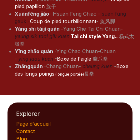
pied papillon
旋子
Xuànfēng jiǎo
- Hsuan Feng Chiao -
suen fung
geuk -
Coup de pied tourbillonnant
- 旋风脚
Yáng shì tàijí quán -
Yang Che Tai Chi Chuan
-
yeung sik taai gik kuen
Tai chi style Yang..
杨式太
极拳
Yīng zhǎo quán
-Ying Chao Chuan-Chuan
-
ying jaau kuen
-
Boxe de l'aigle
鹰爪拳
Zhǎngquán
-Chang Chuan-
cheung kuen
-
Boxe
des longs poings
長拳
(longue portée)
Explorer
Page d'accueil
Contact
Blog