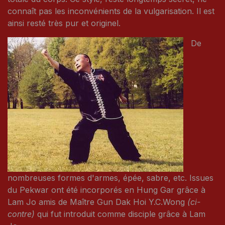
connaît pas les inconvénients de la vulgarisation. Il est
ainsi resté très pur et originel.
De
nombreuses formes d'armes, épée, sabre, etc. Issues
du Pekwar ont été incorporés en Hung Gar grâce à
Lam Jo amis de Maître Gun Dak Hoi Y.C.Wong
(ci-
contre)
qui fut introduit comme disciple grâce à Lam