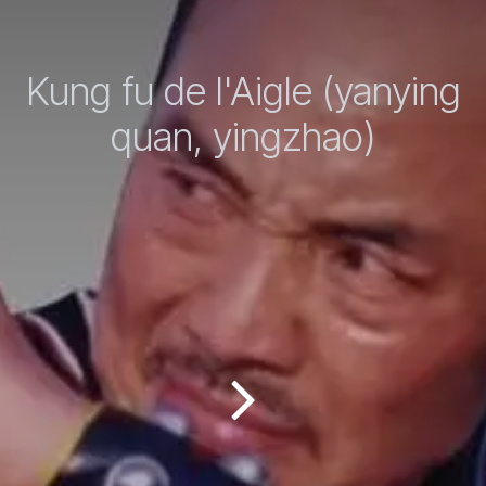
Kung fu de l'Aigle (yanying
quan, yingzhao)