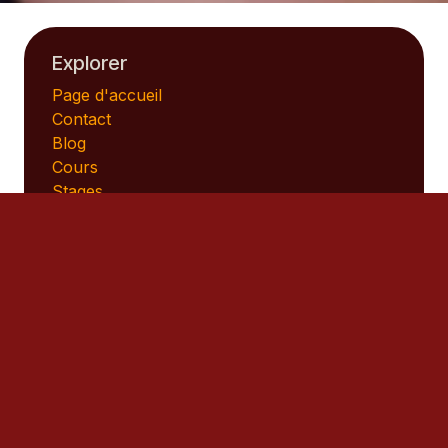
Explorer
Page d'accueil
Contact
Blog
Cours
Stages
Liens amis
Helissandre
Kung fu Horizon
Journal du Périgord Limousin
Love and Kitsch (saline et son jules)
Fabien Latouille Studio