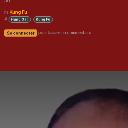
Jo
in
Kung Fu
#
Hung Gar
Kung Fu
pour laisser un commentaire.
Se connecter