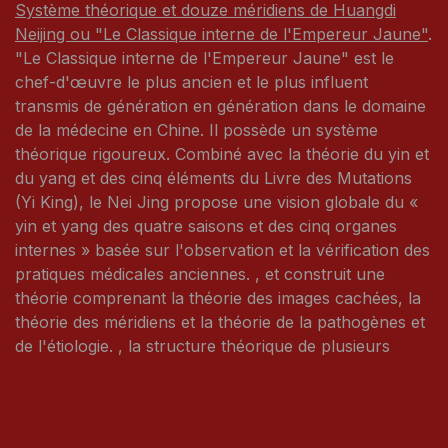
Système théorique et douze méridiens de Huangdi
Neijing ou "Le Classique interne de l'Empereur Jaune"
.
"Le Classique interne de l'Empereur Jaune" est le
chef-d'œuvre le plus ancien et le plus influent
transmis de génération en génération dans le domaine
de la médecine en Chine. Il possède un système
théorique rigoureux. Combiné avec la théorie du yin et
du yang et des cinq éléments du Livre des Mutations
(Yi King), le Nei Jing propose une vision globale du «
yin et yang des quatre saisons et des cinq organes
internes » basée sur l'observation et la vérification des
pratiques médicales anciennes. , et construit une
théorie comprenant la théorie des images cachées, la
théorie des méridiens et la théorie de la pathogènes et
de l'étiologie. , la structure théorique de plusieurs
aspects tels que la théorie des maladies et des
syndromes, le diagnostic, le traitement et la
préservation de la santé. Les douze méridiens
constituent l'un des contenus importants de son