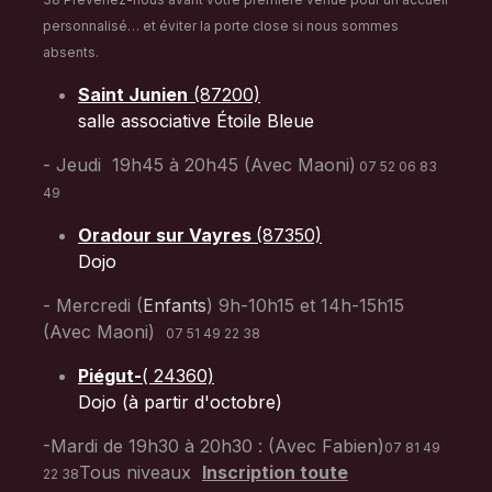
personnalisé… et éviter la porte close si nous sommes
absents.
Saint Junien
(87200)
salle associative Étoile Bleue
- Jeudi 19h45 à 20h45 (Avec Maoni)
07 52 06 83
49
Oradour sur Vayres
(87350)
​Dojo
- Mercredi (
Enfants
) 9h-10h15 et 14h-15h15
(Avec Maoni)
07 51 49 22 38
Piégut-
( 24360)
Dojo (à partir d'octobre)
-Mardi de 19h30 à 20h30 : (Avec Fabien)
07 81 49
Tous niveaux
Inscription toute
22 38