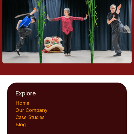
Explore
Home
Our Company
Case Studies
Blog