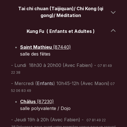
Tai chi chuan (Taijiquan)/ Chi Kong (qi
gong)/ Méditation
Kung Fu ( Enfants et Adultes )
Saint Mathieu
(87440)
salle des fêtes
- Lundi 18h30 à 20h00 (Avec Fabien) -
07 81 49
22 38
- Mercredi (
Enfants
) 10h45-12h (Avec Maoni)
07
52 06 83 49
Châlus
(87230)
salle polyvalente / Dojo
- Jeudi 19h à 20h (Avec Fabien) -
07 81 49 22
38 Prévenez-nous avant votre première venue pour un accueil