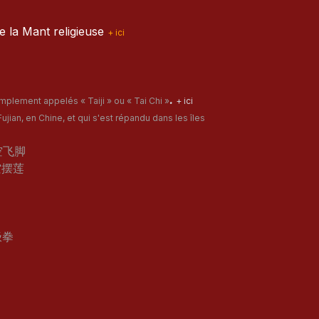
e la Mant religieuse
+ ici
.
mplement appelés « Taiji » ou « Tai Chi »
+ ici
jian, en Chine, et qui s'est répandu dans les îles
空飞脚
摆莲
极拳