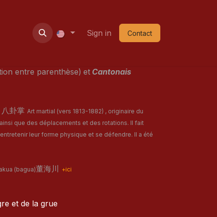
ie
Contact
Nouvel an
Sign in
Shop
Contact
tion entre parenthèse)
et
Cantonais
s
八卦掌
Art martial (vers 1813-1882) , originaire du
insi que des déplacements et des rotations. Il fait
entretenir leur forme physique et se défendre. Il a été
董海川
Pakua (bagua)
+ici
re et de la grue