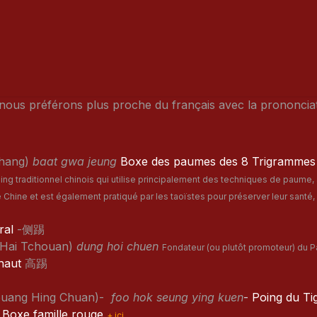
Classes
Rebirth - Reiki
Blog
Seminary
Galler
nous préférons plus proche du français avec la prononcia
chang)
baat gwa jeung
Boxe des paumes des 8 Trigramme
ng traditionnel chinois qui utilise principalement des techniques de paume, a
e Chine et est également pratiqué par les taoïstes pour préserver leur santé, 
ral
-侧踢
 Hai Tchouan)
dung hoi chuen
Fondateur (ou plutôt promoteur) du 
haut
高踢
uang Hing Chuan)-
foo hok seung ying kuen
-
Poing du Tig
-
Boxe famille rouge
+ ici