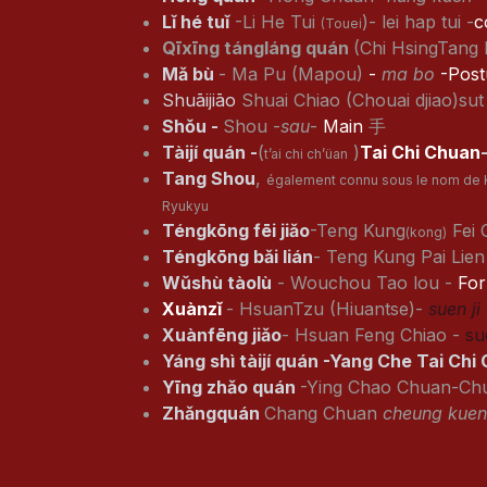
Lǐ hé tuǐ
-Li He Tui
)- lei hap tui -
c
(Touei
Qīxīng tángláng quán
(Chi HsingTang
Mǎ bù
- Ma Pu (Mapou)
-
ma bo
-Postu
Shuāijiāo
Shuai Chiao (Chouai djiao)su
Shǒu -
Shou -
sau
-
Main
手
Tàijí quán -
(
)
Tai Chi Chuan
t’ai chi ch’üan
Tang Shou
,
également connu sous le nom de 
Ryukyu
Téngkōng fēi jiǎo
-Teng Kung
Fei 
(kong)
Téngkōng bǎi lián
- Teng Kung Pai Lie
Wǔshù tàolù
- Wouchou Tao lou -
For
Xuànzǐ
- HsuanTzu (Hiuantse)-
suen ji
Xuànfēng jiǎo
- Hsuan Feng Chiao -
su
Yáng shì tàijí quán -Yang Che Tai Chi
Yīng zhǎo quán
-Ying Chao Chuan-Chu
Zhǎngquán
Chang Chuan
cheung kue