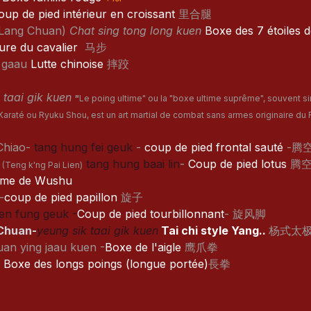
oup de pied intérieur en croissant
里合腿
 Lang Chuan)
Chat sing tong long kuen
Boxe des 7 étoiles d
re du cavalier
马步
t gaau
Lutte chinoise
摔跤
-
taai gik kuen
"
Le poing ultime" ou la "boxe ultime suprême", souvent si
Karaté ou
Ryuku Shou, est un art martial de combat sans armes originaire du Fu
Chiao-
tang hung fei geuk
-
coup de pied frontal sauté
-腾
n
tang hung baai lin
-
Coup de pied lotus
腾空
(Teng k'ng Pai Lien)
me de Wushu
-
coup de pied papillon
旋子
en fung geuk -
Coup de pied tourbillonnant
- 旋风脚
 Chuan-
yeung sik taai gik kuen
Tai chi style Yang..
杨式太
an ying jaau kuen -
Boxe de l'aigle
鹰爪拳
n
Boxe des longs poings (longue portée)
長拳