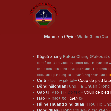
Skip to Content
Home page
About us
Mandarin
(Piyin)
Wade Giles (
Que 
Bāguà zhǎng
PaKua Chang (Pakouat 
comté de la province du Hebei, sous la dynastie Qi
partie des trois principaux arts martiaux internes d
popularisé par Tung Hai Chuan(Dǒng hǎichuān)
+ici
Cè tī
-Tse Ti- jak tek-
Coup de pied laté
Dǒng hǎichuān
Tung Hai Chuan (Tong
Gāo tī
-Kao Ti -
go tek
-
Coup de pied 
Hǎo
(R'hao)-
ho -
Bien
好
Hǔ hè shuāng xíng quán
-Hou Ho Cho
Hóng quán
- Hong Chuan
- hung kuen