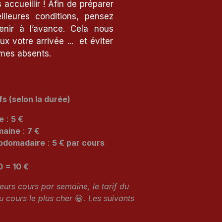
accueillir ! Afin de préparer
illeures conditions, pensez
nir à l’avance. Cela nous
x votre arrivée ... et éviter
mmes absents.
fs (selon la durée)
e
:
5 €
maine
:
7 €
ebdomadaire
:
5 € par cours
0 = 10 €
eurs cours par semaine, le tarif du
 cours le plus cher
😀
. Les suivants