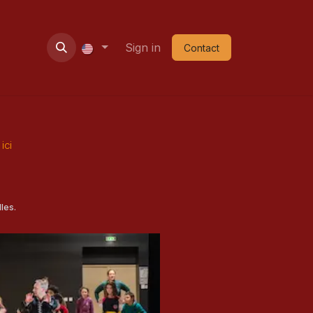
ie
Contact
Nouvel an
Sign in
Shop
Contact
ici
les.