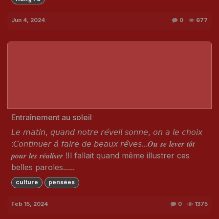
Jun 4, 2024
0
677
Entraînement au soleil
𝘓𝘦 𝘮𝘢𝘵𝘪𝘯, 𝘲𝘶𝘢𝘯𝘥 𝘯𝘰𝘵𝘳𝘦 𝘳𝘦́𝘷𝘦𝘪𝘭 𝘴𝘰𝘯𝘯𝘦, 𝘰𝘯 𝘢 𝘭𝘦 𝘤𝘩𝘰𝘪𝘹
:𝘊𝘰𝘯𝘵𝘪𝘯𝘶𝘦𝘳 𝘢̀ 𝘧𝘢𝘪𝘳𝘦 𝘥𝘦 𝘣𝘦𝘢𝘶𝘹 𝘳𝘦̂𝘷𝘦𝘴...𝑶𝒖 𝒔𝒆 𝒍𝒆𝒗𝒆𝒓 𝒕𝒐̂𝒕
𝒑𝒐𝒖𝒓 𝒍𝒆𝒔 𝒓𝒆́𝒂𝒍𝒊𝒔𝒆𝒓 !Il fallait quand même illustrer ces
belles paroles......
culture
pensées
Feb 15, 2024
0
1375