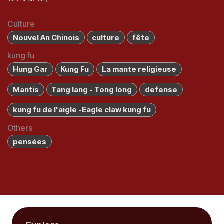
Culture
Nouvel An Chinois
culture
fête
kung fu
Hung Gar
Kung Fu
La mante religieuse
Mantis
Tang lang - Tong long
defense
kung fu de l'aigle -Eagle claw kung fu
Others
pensées