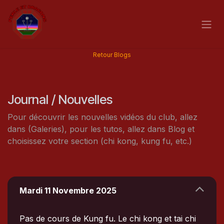
Se rendre au contenu
Retour Blogs
Journal / Nouvelles
Pour découvrir les nouvelles vidéos du club, allez
dans (Galeries), pour les tutos, allez dans Blog et
choisissez votre section (chi kong, kung fu, etc.)
Mardi 11 Novembre 2025
Pas de cours de Kung fu. Le chi kong et tai chi