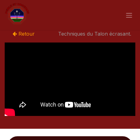
Se rendre au contenu
Retour
Techniques du Talon écrasant.