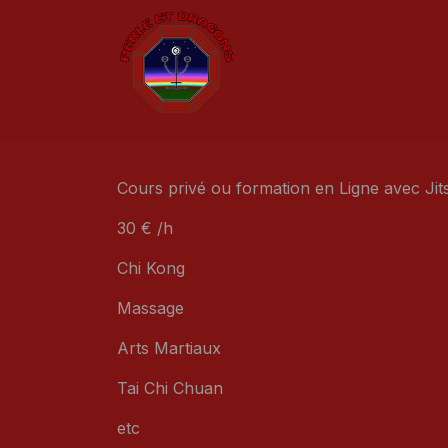
Se rendre au contenu
Home page
Qui Som
Cours privé ou formation en Ligne avec Jits
30 € /h
Chi Kong
Massage
Arts Martiaux
Tai Chi Chuan
etc