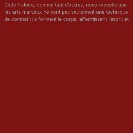
Cette histoire, comme tant d’autres, nous rappelle que
les arts martiaux ne sont pas seulement une technique
de combat : ils forment le corps, affermissent l’esprit et
enseignent la présence d’esprit face à l’imprévisible.
Les personnes d’âge mûr ou avancé, si leur santé le
permet, gagneraient à les pratiquer régulièrement —
toujours dans le respect de leurs limites. Car si les arts
martiaux ne rendent pas la jeunesse, ils peuvent, à
coup sûr, aider à prolonger la vie.
Et cela, n’est-ce pas déjà merveilleux ?
Par Li Chang Sue
in
Pensée
#
pensées
pour laisser un commentaire.
Se connecter