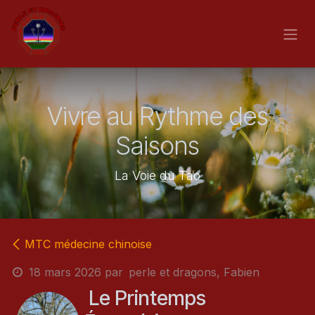
Se rendre au contenu
Vivre au Rythme des
Saisons
La Voie du Tao
MTC médecine chinoise
18 mars 2026
par
perle et dragons, Fabien
Le Printemps