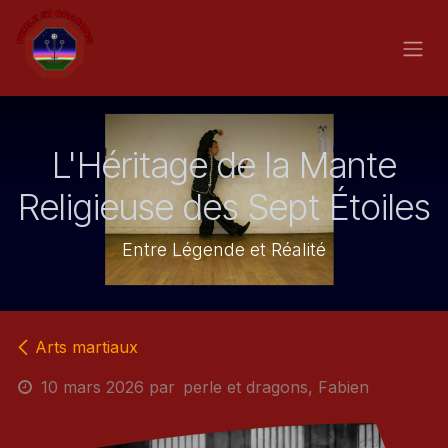
Se rendre au contenu
L'Héritage de la Mante
Religieuse des Sept Étoiles
Entre Légende et Réalité
Arts martiaux
10 mars 2026
par
perle et dragons, Fabien