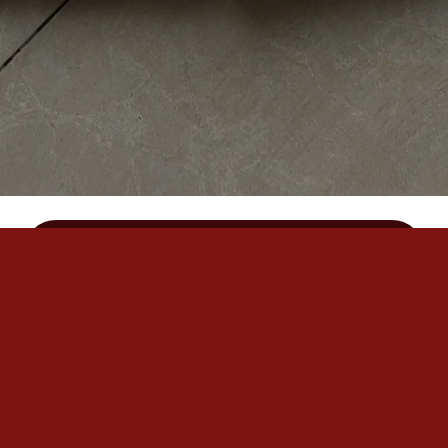
Explorer
Page d'accueil
Contact
Blog
Cours
Stages
Liens amis