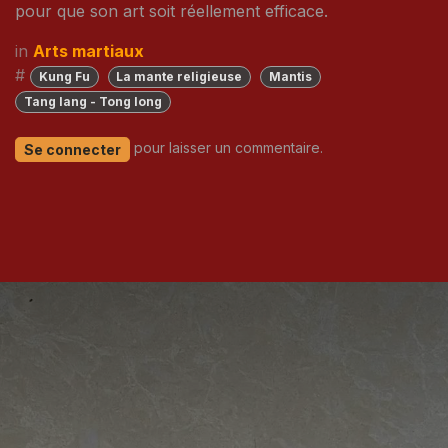
pour que son art soit réellement efficace.
in
Arts martiaux
#
Kung Fu
La mante religieuse
Mantis
Tang lang - Tong long
pour laisser un commentaire.
Se connecter